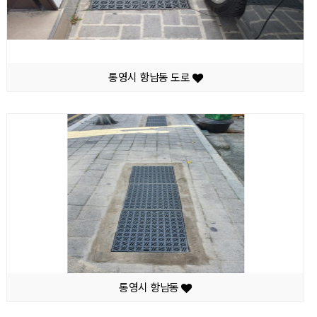
통영시 항남동 도로
통영시 항남동