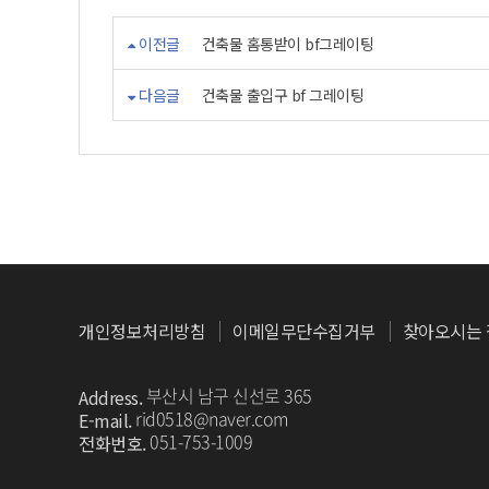
이전글
건축물 홈통받이 bf그레이팅
다음글
건축물 출입구 bf 그레이팅
개인정보처리방침
이메일무단수집거부
찾아오시는 
부산시 남구 신선로 365
Address.
rid0518@naver.com
E-mail.
051-753-1009
전화번호.