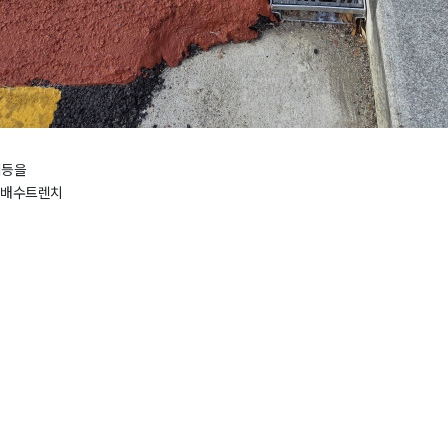
임등을
 배수트렌치