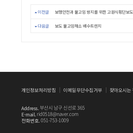
이전글
보행안전과 물고임 방지를 위한 고원식횡단보
다음글
보도 물고임해소 배수트렌치
개인정보처리방침
이메일무단수집거부
찾아오시는 
부산시 남구 신선로 365
Address.
rid0518@naver.com
E-mail.
051-753-1009
전화번호.