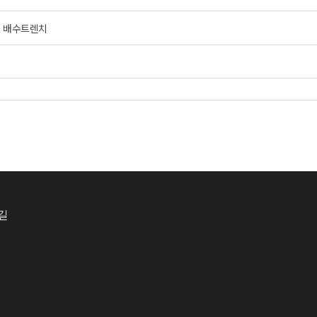
도 배수트렌치
길